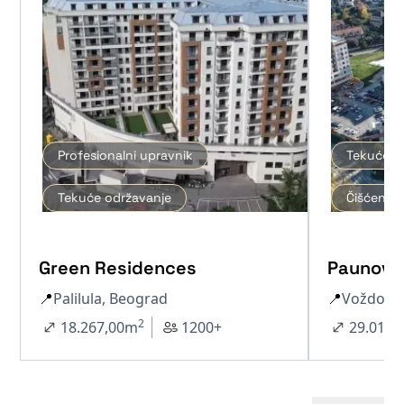
Profesionalni upravnik
Tekuće o
Tekuće održavanje
Čišćenje 
Green Residences
Paunov 
📍
Palilula, Beograd
📍
Voždova
2
18.267,00
m
1200+
29.012,