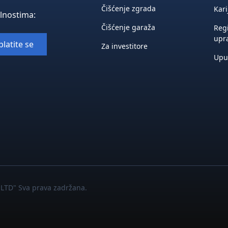
Čišćenje zgrada
Kari
elnostima:
Čišćenje garaža
Regi
upr
Za investitore
Upu
LTD" Sva prava zadržana.