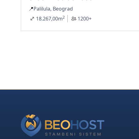
📍
Palilula, Beograd
2
18.267,00
m
1200+