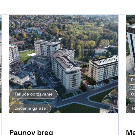
P
Tekuće održavanje
O
Čišćenje garaže
T
Paunov breg
Ma