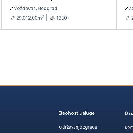
📍
Voždovac, Beograd
📍
Z
2
29.012,00
m
1350+
Beohost usluge
O 
Održavanje zgrada
Kon