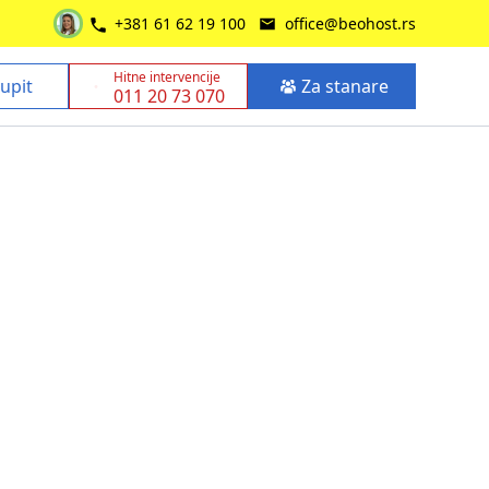
+381 61 62 19 100
office@beohost.rs
Hitne intervencije
 upit
Za stanare
011 20 73 070