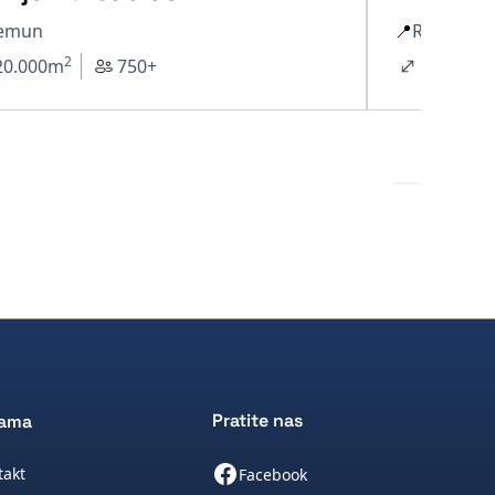
emun
📍
Rakovica
2
20.000
m
750+
14.000
m
Pratite nas
nama
takt
Facebook