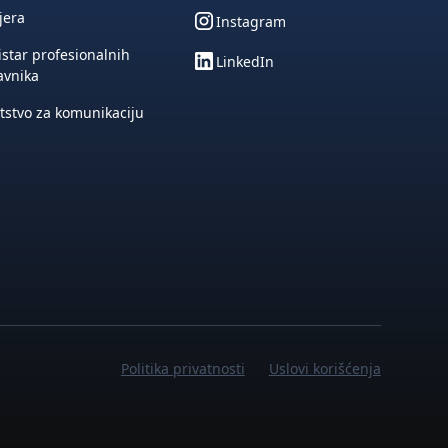
jera
Instagram
star profesionalnih
LinkedIn
avnika
tstvo za komunikaciju
Politika privatnosti
Uslovi korišćenja