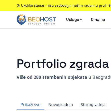
🤝 Ukoliko stanari nisu zadovoljni našim radom u prvih 
Usluge
O nama
Portfolio zgrad
Više od 280 stambenih objekata
u Beogradu
Prikaži sve
Novogradnja
Starogradnja