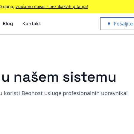
90 dana,
vraćamo novac - bez ikakvih pitanja!
Blog
Kontakt
Pošaljite
a u našem sistemu
 koristi Beohost usluge profesionalnih upravnika!