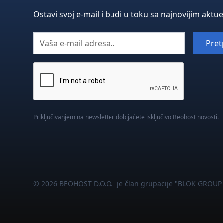
Ostavi svoj e-mail i budi u toku sa najnovijim aktu
Priključivanjem na newsletter dobijaćete isključivo Beohost novosti.
© 2026 BEOHOST D.O.O. je član grupacije "BLOK GROUP 