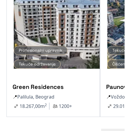
Profesionalni upravnik
Tekuće o
Tekuće održavanje
Čišćenje 
Green Residences
Paunov 
📍
Palilula, Beograd
📍
Voždova
2
18.267,00
m
1200+
29.012,