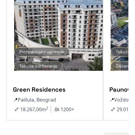
Profesionalni upravnik
Tekuće o
Tekuće održavanje
Čišćenje 
Green Residences
Paunov 
📍
Palilula, Beograd
📍
Voždova
2
18.267,00
m
1200+
29.012,