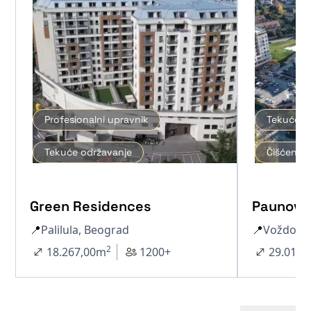
Profesionalni upravnik
Tekuće o
Tekuće održavanje
Čišćenje 
Green Residences
Paunov 
📍
Palilula, Beograd
📍
Voždova
2
18.267,00
m
1200+
29.012,