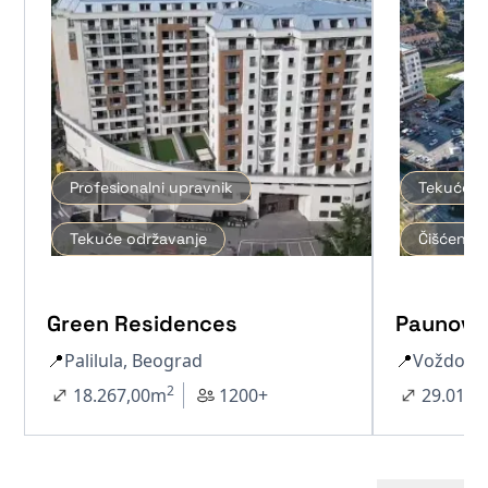
Profesionalni upravnik
Tekuće o
Tekuće održavanje
Čišćenje 
Green Residences
Paunov 
📍
Palilula, Beograd
📍
Voždova
2
18.267,00
m
1200+
29.012,