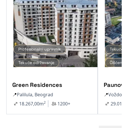
Profesionalni upravnik
Tekuće o
Tekuće održavanje
Čišćenje 
Green Residences
Paunov 
📍
Palilula, Beograd
📍
Voždova
2
18.267,00
m
1200+
29.012,