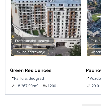
Profesionalni upravnik
Tekuće o
Tekuće održavanje
Čišćenje 
Green Residences
Paunov 
📍
Palilula, Beograd
📍
Voždova
2
18.267,00
m
1200+
29.012,