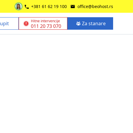
+381 61 62 19 100
office@beohost.rs
Hitne intervencije
 upit
Za stanare
011 20 73 070