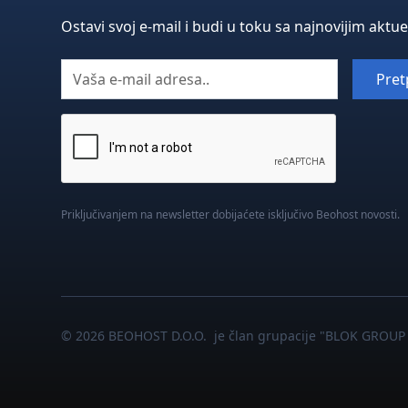
Ostavi svoj e-mail i budi u toku sa najnovijim aktu
Priključivanjem na newsletter dobijaćete isključivo Beohost novosti.
© 2026 BEOHOST D.O.O. je član grupacije "BLOK GROUP 