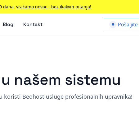
90 dana,
vraćamo novac - bez ikakvih pitanja!
Blog
Kontakt
Pošaljite
a u našem sistemu
 koristi Beohost usluge profesionalnih upravnika!