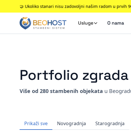
🤝 Ukoliko stanari nisu zadovoljni našim radom u prvih 
Usluge
O nama
Portfolio zgrad
Više od 280 stambenih objekata
u Beogradu
Prikaži sve
Novogradnja
Starogradnja