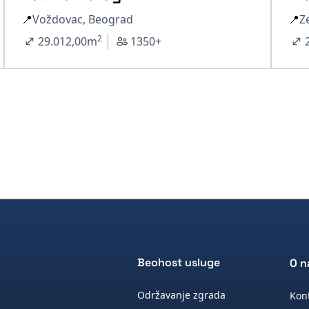
📍
Voždovac, Beograd
📍
Z
2
29.012,00
m
1350+
Beohost usluge
O 
Održavanje zgrada
Kon