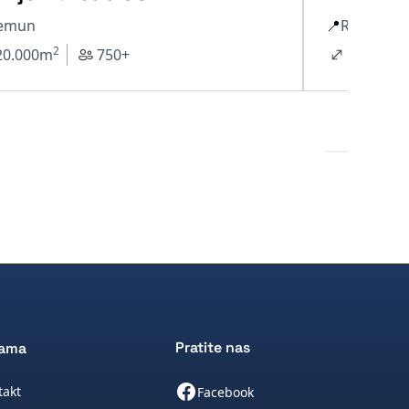
emun
📍
Rakovica
2
20.000
m
750+
14.000
m
Pratite nas
nama
takt
Facebook