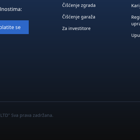
Čišćenje zgrada
Kari
elnostima:
Čišćenje garaža
Regi
upr
Za investitore
Upu
LTD" Sva prava zadržana.