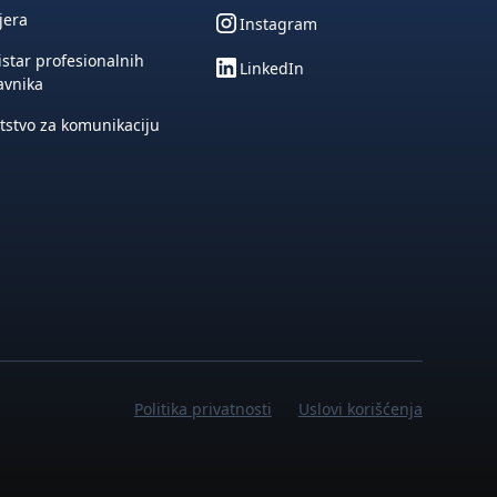
jera
Instagram
star profesionalnih
LinkedIn
avnika
tstvo za komunikaciju
Politika privatnosti
Uslovi korišćenja