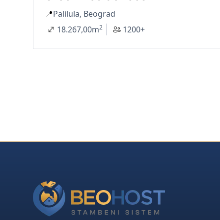
📍
Palilula, Beograd
2
18.267,00
m
1200+