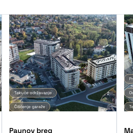
P
Tekuće održavanje
O
Čišćenje garaže
T
Paunov breg
Ma