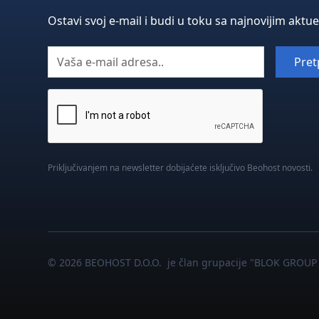
Ostavi svoj e-mail i budi u toku sa najnovijim aktu
Priključivanjem na newsletter dobijaćete isključivo Beohost novosti.
© 2026 BEOHOST D.O.O. je član grupacije "BLOK GROUP 