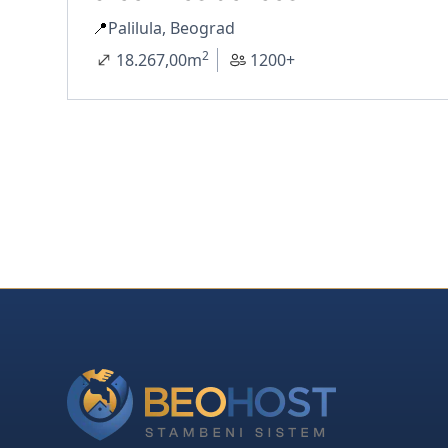
📍
Palilula, Beograd
2
18.267,00
m
1200+