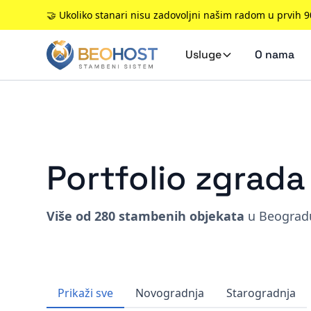
🤝 Ukoliko stanari nisu zadovoljni našim radom u prvih 
Usluge
O nama
Portfolio zgrad
Više od 280 stambenih objekata
u Beogradu
Prikaži sve
Novogradnja
Starogradnja