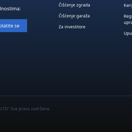
Čišćenje zgrada
Kari
elnostima:
Čišćenje garaža
Regi
upr
Za investitore
Upu
LTD" Sva prava zadržana.