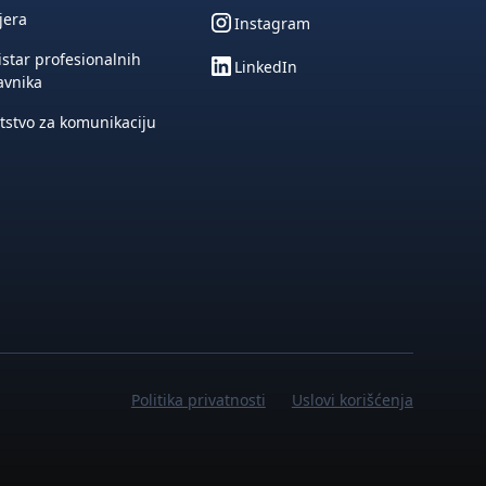
jera
Instagram
star profesionalnih
LinkedIn
avnika
tstvo za komunikaciju
Politika privatnosti
Uslovi korišćenja