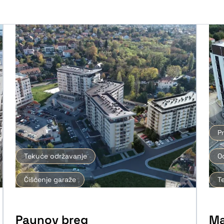
P
Tekuće održavanje
O
Čišćenje garaže
T
Paunov breg
Ma