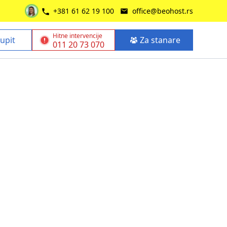
+381 61 62 19 100
office@beohost.rs
Hitne intervencije
 upit
Za stanare
011 20 73 070