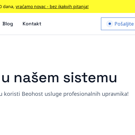
90 dana,
vraćamo novac - bez ikakvih pitanja!
Blog
Kontakt
Pošaljite
a u našem sistemu
 koristi Beohost usluge profesionalnih upravnika!