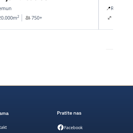
emun
📍
Rakovica
2
20.000
m
750+
14.000
m
Pratite nas
nama
takt
Facebook