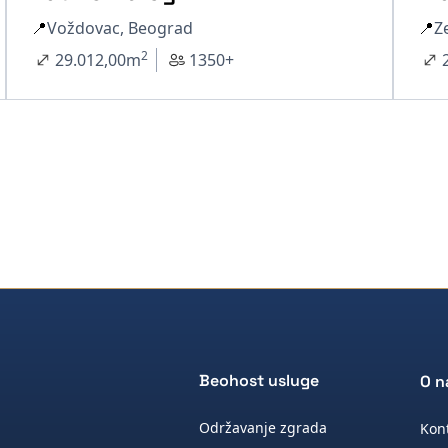
📍
Voždovac, Beograd
📍
Z
2
29.012,00
m
1350+
Beohost usluge
O 
Održavanje zgrada
Kon