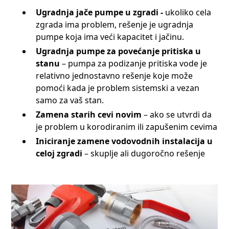
Ugradnja jače pumpe u zgradi -
ukoliko cela
zgrada ima problem, rešenje je ugradnja
pumpe koja ima veći kapacitet i jačinu.
Ugradnja pumpe za povećanje pritiska u
stanu
– pumpa za podizanje pritiska vode je
relativno jednostavno rešenje koje može
pomoći kada je problem sistemski a vezan
samo za vaš stan.
Zamena starih cevi novim
– ako se utvrdi da
je problem u korodiranim ili zapušenim cevima
Iniciranje zamene vodovodnih instalacija u
celoj zgradi
– skuplje ali dugoročno rešenje