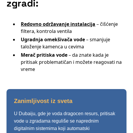
zgradi:
Redovno održavanje instalacija
– čišćenje
filtera, kontrola ventila
Ugradnja omekšivača vode
– smanjuje
taloženje kamenca u cevima
Merač pritiska vode
– da znate kada je
pritisak problematičan i možete reagovati na
vreme
Zanimljivost iz sveta
U Dubaiju, gde je voda dragocen resurs, pritisak
vode u zgradama reguliše se naprednim
digitalnim sistemima koji automatski