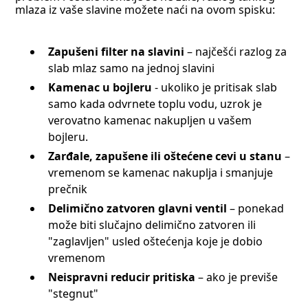
mlaza iz vaše slavine možete naći na ovom spisku:
Zapušeni filter na slavini
– najčešći razlog za
slab mlaz samo na jednoj slavini
Kamenac u bojleru
- ukoliko je pritisak slab
samo kada odvrnete toplu vodu, uzrok je
verovatno kamenac nakupljen u vašem
bojleru.
Zarđale, zapušene ili oštećene cevi u stanu
–
vremenom se kamenac nakuplja i smanjuje
prečnik
Delimično zatvoren glavni ventil
– ponekad
može biti slučajno delimično zatvoren ili
"zaglavljen" usled oštećenja koje je dobio
vremenom
Neispravni reducir pritiska
– ako je previše
"stegnut"