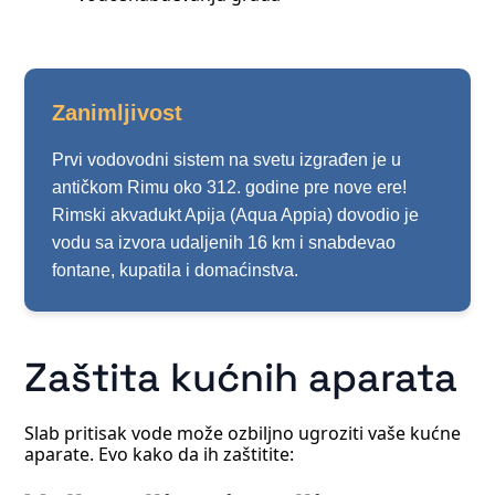
Zanimljivost
Prvi vodovodni sistem na svetu izgrađen je u
antičkom Rimu oko 312. godine pre nove ere!
Rimski akvadukt Apija (Aqua Appia) dovodio je
vodu sa izvora udaljenih 16 km i snabdevao
fontane, kupatila i domaćinstva.
Zaštita kućnih aparata
Slab pritisak vode može ozbiljno ugroziti vaše kućne
aparate. Evo kako da ih zaštitite: