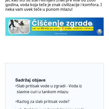
godina, voda koja teče je znak civilizacije i komfora. I
neka vam uvek teče u punom mlazu!
Sadržaj objave
•
Slab pritisak vode u zgradi - Voda iz
slavine curi u tankom mlazu
•
Razlog za slab pritisak vode?