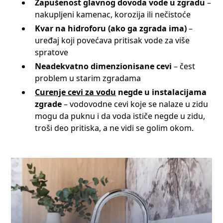
Zapušenost glavnog dovoda vode u zgradu
–
nakupljeni kamenac, korozija ili nečistoće
Kvar na hidroforu (ako ga zgrada ima)
–
uređaj koji povećava pritisak vode za više
spratove
Neadekvatno dimenzionisane cevi
– čest
problem u starim zgradama
Curenje cevi za vodu
negde u instalacijama
zgrade
– vodovodne cevi koje se nalaze u zidu
mogu da puknu i da voda ističe negde u zidu,
troši deo pritiska, a ne vidi se golim okom.