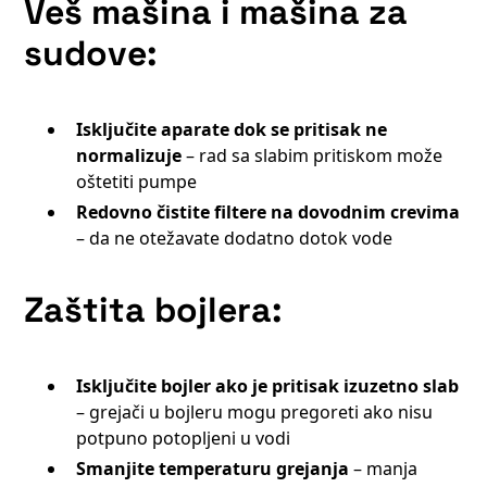
Veš mašina i mašina za
sudove:
Isključite aparate
dok se pritisak ne
normalizuje
– rad sa slabim pritiskom može
oštetiti pumpe
Redovno čistite filtere na dovodnim crevima
– da ne otežavate dodatno dotok vode
Zaštita bojlera:
Isključite bojler ako je pritisak izuzetno slab
– grejači u bojleru mogu pregoreti ako nisu
potpuno potopljeni u vodi
Smanjite temperaturu grejanja
– manja