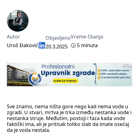
Autor
Vreme čitanja
Objavljeno
Uroš Đaković
🕝
5 minuta
20.3.2025
Sve znamo, nema ništa gore nego kad nema vode u
zgradi. U stvari, mrtva je trka između nestanka vode i
nestanka struje. Međutim, postoji i faza kada vode
faktički ima, ali je pritisak toliko slab da imate osećaj
da je voda nestala.