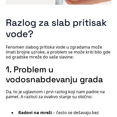
Razlog za slab pritisak
vode?
Fenomen slabog pritiska vode u zgradama može
imati brojne uzroke, a problem se može kriti bilo gde
od gradske mreže do vaše slavine:
1. Problem u
vodosnabdevanju grada
Da, to je uglavnom i prvi razlog koji nam padne na
pamet. A razlozi za ovakvo stanje su obično:
Radovi na mreži
– često se dešavaju bez