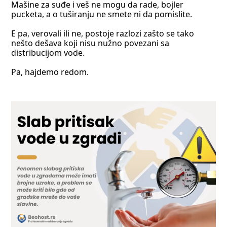
Mašine za suđe i veš ne mogu da rade, bojler
pucketa, a o tuširanju ne smete ni da pomislite.
E pa, verovali ili ne, postoje razlozi zašto se tako
nešto dešava koji nisu nužno povezani sa
distribucijom vode.
Pa, hajdemo redom.