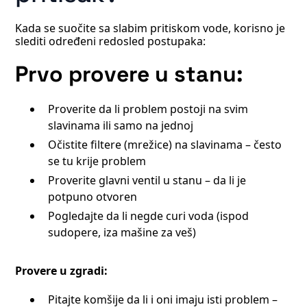
Kada se suočite sa slabim pritiskom vode, korisno je
slediti određeni redosled postupaka:
Prvo provere u stanu:
Proverite da li problem postoji na svim
slavinama ili samo na jednoj
Očistite filtere (mrežice) na slavinama – često
se tu krije problem
Proverite glavni ventil u stanu – da li je
potpuno otvoren
Pogledajte da li negde curi voda (ispod
sudopere, iza mašine za veš)
Provere u zgradi:
Pitajte komšije da li i oni imaju isti problem –