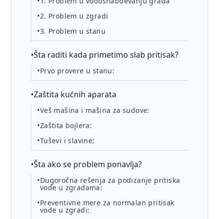
•
1. Problem u vodosnabdevanju grada
•
2. Problem u zgradi
•
3. Problem u stanu
•
Šta raditi kada primetimo slab pritisak?
•
Prvo provere u stanu:
•
Zaštita kućnih aparata
•
Veš mašina i mašina za sudove:
•
Zaštita bojlera:
•
Tuševi i slavine:
•
Šta ako se problem ponavlja?
•
Dugoročna rešenja za podizanje pritiska
vode u zgradama:
•
Preventivne mere za normalan pritisak
vode u zgradi: