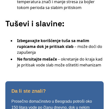
temperatura znači i manje stresa za bojler
tokom perioda sa slabim pritiskom
Tuševi i slavine:
Izbegavajte korišćenje tuša sa malim
rupicama dok je pritisak slab
– može doći do
zapušenja
Ne forsitajte mešače
– okretanje do kraja kad
je pritisak vode slab može oštetiti mehanizam
Da li ste znali?
Prosečno domaćinstvo u Beogradu potroši oko
150 litara vode po članu dnevno, dok u nekim