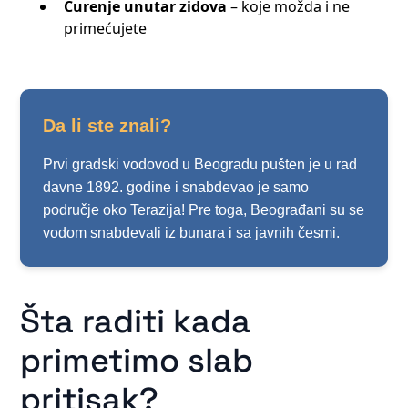
Curenje unutar zidova
– koje možda i ne
primećujete
Da li ste znali?
Prvi gradski vodovod u Beogradu pušten je u rad
davne 1892. godine i snabdevao je samo
područje oko Terazija! Pre toga, Beograđani su se
vodom snabdevali iz bunara i sa javnih česmi.
Šta raditi kada
primetimo slab
pritisak?