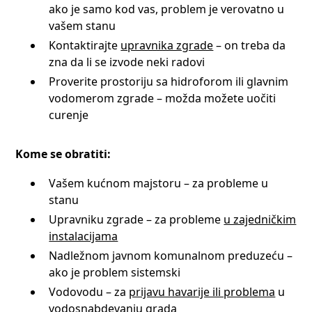
ako je samo kod vas, problem je verovatno u
vašem stanu
Kontaktirajte
upravnika zgrade
– on treba da
zna da li se izvode neki radovi
Proverite prostoriju sa hidrofоrom ili glavnim
vodomеrom zgrade – možda možete uočiti
curenje
Kome se obratiti:
Vašem kućnom majstoru – za probleme u
stanu
Upravniku zgrade – za probleme
u zajedničkim
instalacijama
Nadležnom javnom komunalnom preduzeću –
ako je problem sistemski
Vodovodu – za
prijavu havarije ili problema
u
vodosnabdevanju grada