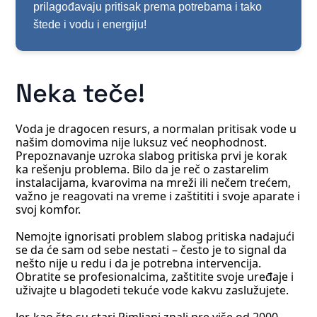
prilagođavaju pritisak prema potrebama i tako
štede i vodu i energiju!
Neka teče!
Voda je dragocen resurs, a normalan pritisak vode u
našim domovima nije luksuz već neophodnost.
Prepoznavanje uzroka slabog pritiska prvi je korak
ka rešenju problema. Bilo da je reč o zastarelim
instalacijama, kvarovima na mreži ili nečem trećem,
važno je reagovati na vreme i zaštititi i svoje aparate i
svoj komfor.
Nemojte ignorisati problem slabog pritiska nadajući
se da će sam od sebe nestati – često je to signal da
nešto nije u redu i da je potrebna intervencija.
Obratite se profesionalcima, zaštitite svoje uređaje i
uživajte u blagodeti tekuće vode kakvu zaslužujete.
Jer, kao što su stari Rimljani znali pre više od 2000