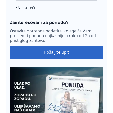
•
Neka teče!
Zainteresovani za ponudu?
Ostavite potrebne podatke, kolege će Vam
proslediti ponudu najkasnije u roku od 2h od
pristiglog zahteva.
Pošaljite upit