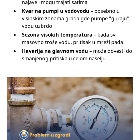
najave i mogu trajati satima
Kvar na pumpi u vodovodu
– posebno u
visinskim zonama grada gde pumpe "guraju"
vodu uzbrdo
Sezona visokih temperatura
– kada svi
masovno troše vodu, pritisak u mreži pada
Havarija na glavnom vodu
– može dovesti do
smanjenog pritiska u celom naselju