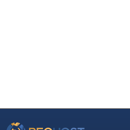
9.20.2024
🕝
9 minuta
Energetska efikasnost zgrada: Zašto
je važna?
Pročitaj objavu
Dalje