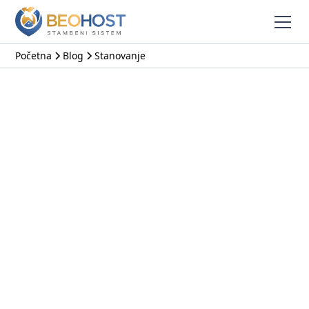
Početna
Blog
Stanovanje
Stanovanje
Život u zgradama Beograda je sve skuplji, šta mi
zapravo znamo o Beogradskim zgradama?
Sve kategorije
Stanovanje
Održavanje zgrada
Zakonski propisi